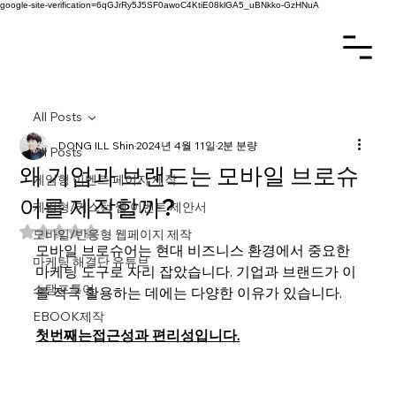
google-site-verification=6qGJrRy5J5SF0awoC4KtiE08klGA5_uBNkko-GzHNuA
All Posts
DONG ILL Shin
2024년 4월 11일
2분 분량
All Posts
왜 기업과 브랜드는 모바일 브로슈
게임형 이벤트 페이지 제작
어를 제작할까?
게임형/커스텀 웹 이벤트 제안서
별점 5점 중 NaN점을 주었습니다.
모바일/반응형 웹페이지 제작
모바일 브로슈어는 현대 비즈니스 환경에서 중요한 
마케팅 해결단 유튜브
마케팅 도구로 자리 잡았습니다. 기업과 브랜드가 이
스탬프투어
를 적극 활용하는 데에는 다양한 이유가 있습니다.
EBOOK제작
첫번째는접근성과 편리성입니다.