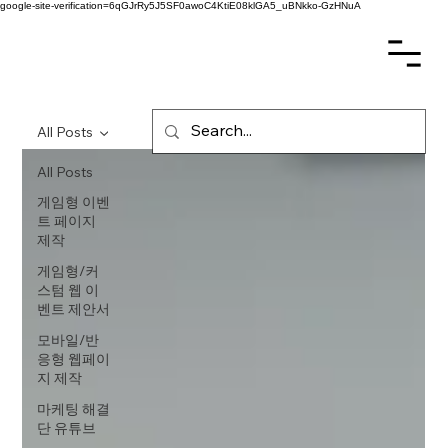
google-site-verification=6qGJrRy5J5SF0awoC4KtiE08klGA5_uBNkko-GzHNuA
All Posts
All Posts
게임형 이벤
트 페이지
제작
게임형/커
스텀 웹 이
벤트 제안서
모바일/반
응형 웹페이
지 제작
마케팅 해결
단 유튜브