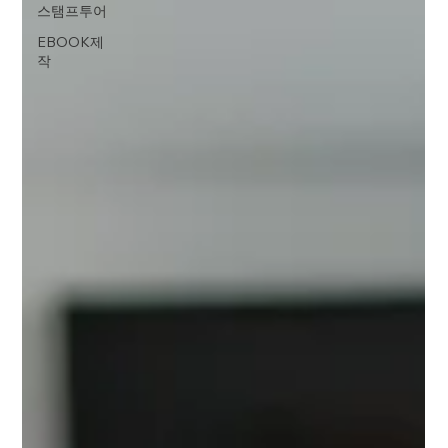
스탬프투어
EBOOK제
작