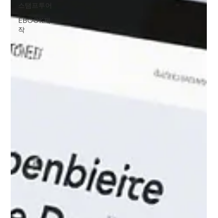
스탬프투어
EBOOK제
작