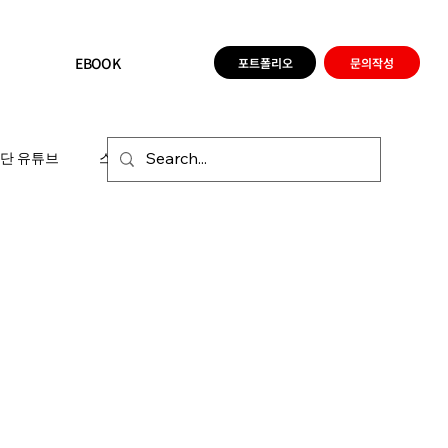
EBOOK
포트폴리오
문의작성
단 유튜브
스탬프투어
EBOOK제작