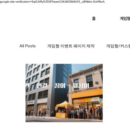
google-site-verification=6qGJrRy5J5SF0awoC4KtiE08klGA5_uBNkko-GzHNuA
홈
게임
All Posts
게임형 이벤트 페이지 제작
게임형/커스텀