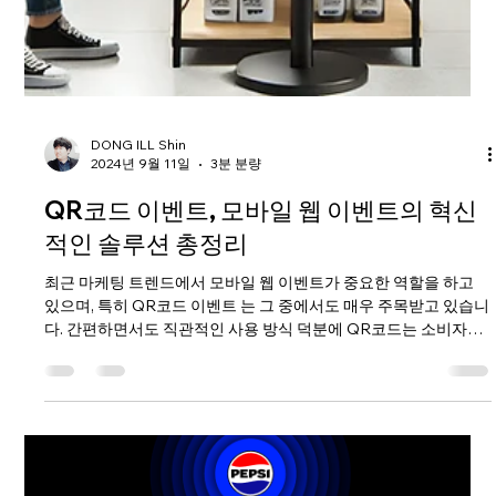
DONG ILL Shin
2024년 10월 14일
2분 분량
2025년 모바일 이벤트 주요 트렌드 정리!
2025년 모바일 이벤트 트렌드는 기술의 발전과 사용자 경험 을 중
시하는 방향으로 빠르게 변화하고 있습니다. 사용자 참여도를 극대
화할 수 있는 요소는 개인화된 경험, 실시간 상호작용, 소셜 미디어
연동, 게임화 요소 등이 주요 트렌드로 떠오르고...