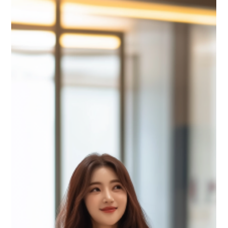
DONG ILL Shin
2025년 7월 1일
2분 분량
신규 론칭 브랜드 및 제품의 홍보를 위한 게
임형 이벤트 랜딩페이지 제작 아이디어 소
개
신규 론칭 이벤트는 게임형 이벤트 랜딩페이지로 고객에게 새로운
경험을 제공하는 맞춤형 이벤트를 제작해보세요