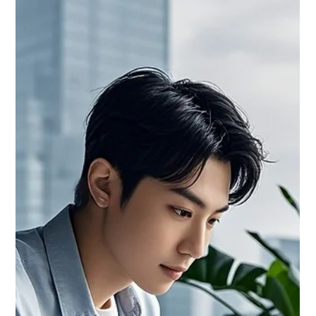
DONG ILL Shin
2025년 4월 10일
2분 분량
일잘하는 마케터의 모바일 이벤트 기획법: