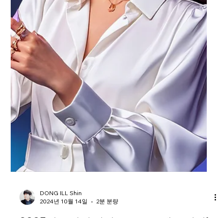
2024년 11월 6일
2분 분량
모바일 이벤트 페이지 제작 아이디어가 필
요하신가요?
고객을 만들고 고객을 유지시키고 고객을 확장하고 싶은 모든 기업
과 브랜드의 마케터를 위한 모바일 웹 이벤트 페이지 제작을 진행
하는 방법을 공유드립니다. 모바일이벤트 기획 마케팅은 본질을 무
시하지 말고 브랜드의 가치를 쌓아가야 합니다. 브랜드의...